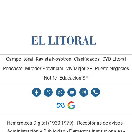
Campolitoral
Revista Nosotros
Clasificados
CYD Litoral
Podcasts
Mirador Provincial
VivíMejor SF
Puerto Negocios
Notife
Educacion SF
Hemeroteca Digital (1930-1979)
-
Receptorías de avisos
-
Administración y Publicidad
-
Elementos institucionales
-