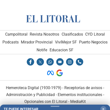
Campolitoral
Revista Nosotros
Clasificados
CYD Litoral
Podcasts
Mirador Provincial
VivíMejor SF
Puerto Negocios
Notife
Educacion SF
Hemeroteca Digital (1930-1979)
-
Receptorías de avisos
-
Administración y Publicidad
-
Elementos institucionales
-
Opcionales con El Litoral
-
MediaKit
TE PUEDE INTERESAR
✕