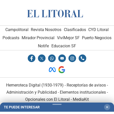
Campolitoral
Revista Nosotros
Clasificados
CYD Litoral
Podcasts
Mirador Provincial
VivíMejor SF
Puerto Negocios
Notife
Educacion SF
Hemeroteca Digital (1930-1979)
-
Receptorías de avisos
-
Administración y Publicidad
-
Elementos institucionales
-
Opcionales con El Litoral
-
MediaKit
TE PUEDE INTERESAR
✕
El Litoral es miembro de: