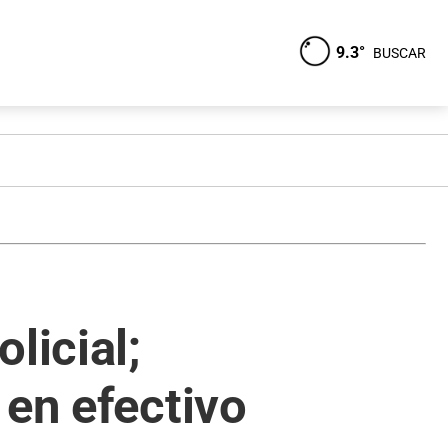
9.3°
BUSCAR
licial;
 en efectivo