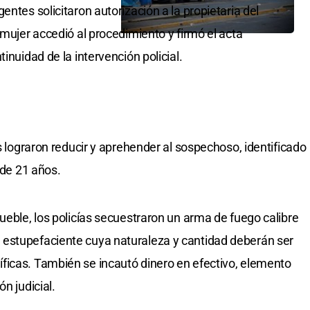
entes solicitaron autorización a la propietaria del
 mujer accedió al procedimiento y firmó el acta
inuidad de la intervención policial.
os lograron reducir y aprehender al sospechoso, identificado
 de 21 años.
ueble, los policías secuestraron un arma de fuego calibre
estupefaciente cuya naturaleza y cantidad deberán ser
ficas. También se incautó dinero en efectivo, elemento
n judicial.