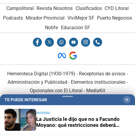
Campolitoral
Revista Nosotros
Clasificados
CYD Litoral
Podcasts
Mirador Provincial
VivíMejor SF
Puerto Negocios
Notife
Educacion SF
Hemeroteca Digital (1930-1979)
-
Receptorías de avisos
-
Administración y Publicidad
-
Elementos institucionales
-
Opcionales con El Litoral
-
MediaKit
TE PUEDE INTERESAR
✕
El Litoral es miembro de:
SUCESOS
La Justicia le dijo que no a Facundo
Moyano: qué restricciones deberá
mantener