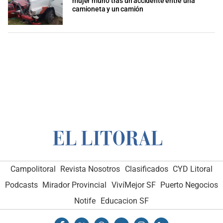
mujer murió tras un accidente entre una
camioneta y un camión
Campolitoral
Revista Nosotros
Clasificados
CYD Litoral
Podcasts
Mirador Provincial
VivíMejor SF
Puerto Negocios
Notife
Educacion SF