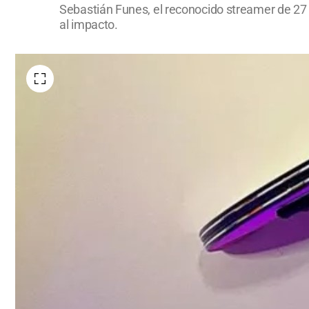
Sebastián Funes, el reconocido streamer de 27 
al impacto.