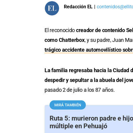
Redacción EL
|
contenidos@ellit
El reconocido
creador de contenido Se
como Chatterbox
, y su padre, Juan Ma
trágico accidente automovilístico sobr
La familia regresaba hacia la Ciudad 
despedir y sepultar a la abuela del jov
pasado 2 de julio a los 87 años.
MIRÁ TAMBIÉN
Ruta 5: murieron padre e hij
múltiple en Pehuajó