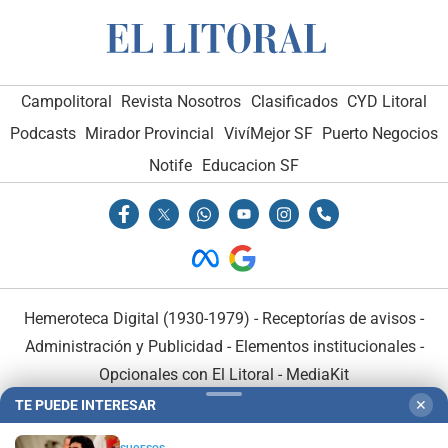
Campolitoral
Revista Nosotros
Clasificados
CYD Litoral
Podcasts
Mirador Provincial
VivíMejor SF
Puerto Negocios
Notife
Educacion SF
Hemeroteca Digital (1930-1979)
-
Receptorías de avisos
-
Administración y Publicidad
-
Elementos institucionales
-
Opcionales con El Litoral
-
MediaKit
TE PUEDE INTERESAR
✕
El Litoral es miembro de: