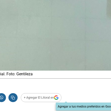
al. Foto: Gentileza
+ Agregar El Litoral en
Agregar a tus medios preferidos en Goo