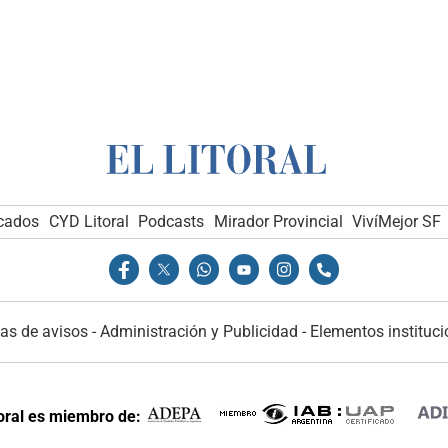
icados
CYD Litoral
Podcasts
Mirador Provincial
VivíMejor SF
as de avisos
-
Administración y Publicidad
-
Elementos instituci
toral es miembro de: