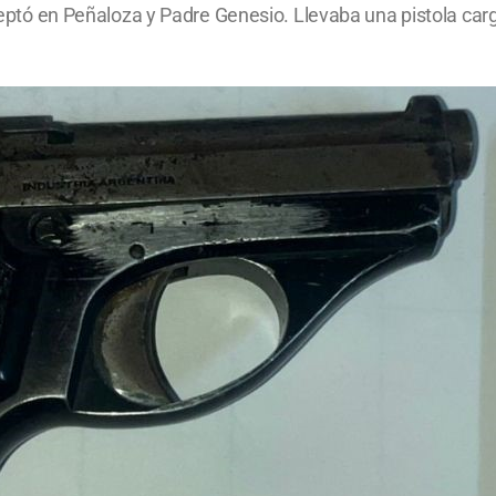
rceptó en Peñaloza y Padre Genesio. Llevaba una pistola car