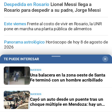
Despedida en Rosario
Lionel Messi llega a
Rosario para despedir a su padre, Jorge Messi
Este viernes
Frente al costo de vivir en Rosario, la UNR
pone en marcha una planta pública de alimentos
Panorama astrológico
Horóscopo de hoy 8 de agosto de
2026
TE PUEDE INTERESAR
✕
Horóscopo del día
Horóscopo de hoy para Piscis: 08 de
agosto de 2026
SUCESOS
Una balacera en la zona oeste de Santa
Horóscopo del día
Horóscopo de hoy para Acuario: 08
Fe terminó con un hombre acribillado
de agosto de 2026
SUCESOS
Cayó un auto desde un puente tras un
choque múltiple en Mendoza: hay un
muerto y varios heridos