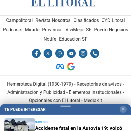
Campolitoral
Revista Nosotros
Clasificados
CYD Litoral
Podcasts
Mirador Provincial
VivíMejor SF
Puerto Negocios
Notife
Educacion SF
Hemeroteca Digital (1930-1979)
-
Receptorías de avisos
-
Administración y Publicidad
-
Elementos institucionales
-
Opcionales con El Litoral
-
MediaKit
TE PUEDE INTERESAR
✕
El Litoral es miembro de:
SUCESOS
Accidente fatal en la Autovía 19: volcó