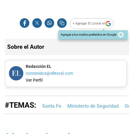
+ Agregar El Litoral en
Agregar a tus medios preferidos en Google
Sobre el Autor
Redacción EL
contenidos@ellitoral.com
Ver Perfil
#TEMAS:
Santa Fe
Ministerio de Seguridad
Gobi