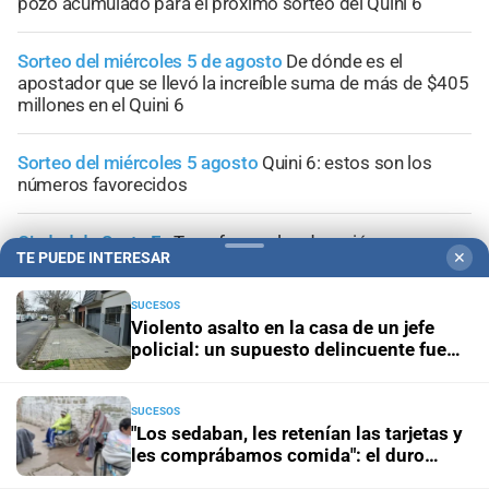
pozo acumulado para el próximo sorteo del Quini 6
Sorteo del miércoles 5 de agosto
De dónde es el
apostador que se llevó la increíble suma de más de $405
millones en el Quini 6
Sorteo del miércoles 5 agosto
Quini 6: estos son los
números favorecidos
Ciudad de Santa Fe
Transformar la educación para
TE PUEDE INTERESAR
✕
humanizar el futuro
SUCESOS
Violento asalto en la casa de un jefe
policial: un supuesto delincuente fue
herido de bala
SUCESOS
"Los sedaban, les retenían las tarjetas y
les comprábamos comida": el duro
testimonio de un extrabajador del