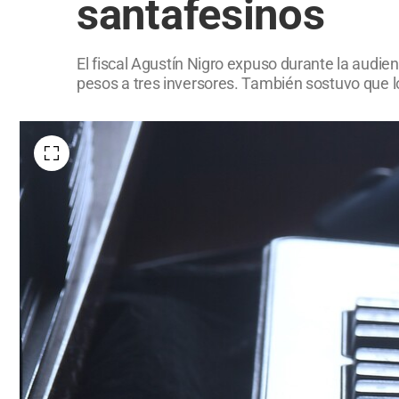
santafesinos
El fiscal Agustín Nigro expuso durante la audie
pesos a tres inversores. También sostuvo que lo