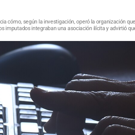
ncia cómo, según la investigación, operó la organización q
s imputados integraban una asociación ilícita y advirtió q