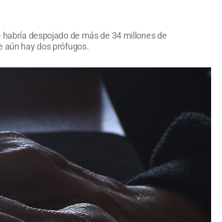
ue habría despojado de más de 34 millones de
ue aún hay dos prófugos.