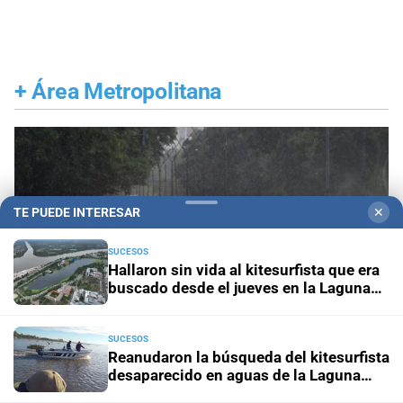
+
Área Metropolitana
TE PUEDE INTERESAR
✕
SUCESOS
Hallaron sin vida al kitesurfista que era
buscado desde el jueves en la Laguna
Setúbal
SUCESOS
Reanudaron la búsqueda del kitesurfista
desaparecido en aguas de la Laguna
Setúbal
Gestión de Riesgo
Fenómeno El Niño: así es el