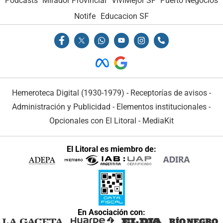
Podcasts
Mirador Provincial
VivíMejor SF
Puerto Negocios
Notife
Educacion SF
Hemeroteca Digital (1930-1979)
-
Receptorías de avisos
-
Administración y Publicidad
-
Elementos institucionales
-
Opcionales con El Litoral
-
MediaKit
El Litoral es miembro de:
En Asociación con: