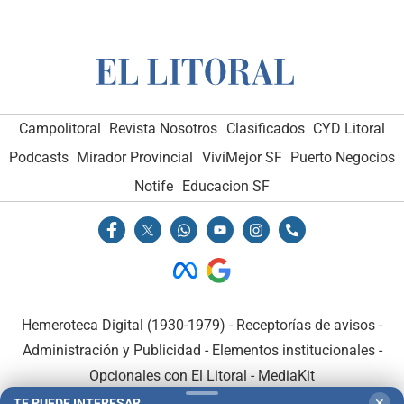
Campolitoral
Revista Nosotros
Clasificados
CYD Litoral
Podcasts
Mirador Provincial
VivíMejor SF
Puerto Negocios
Notife
Educacion SF
Hemeroteca Digital (1930-1979)
-
Receptorías de avisos
-
Administración y Publicidad
-
Elementos institucionales
-
Opcionales con El Litoral
-
MediaKit
TE PUEDE INTERESAR
✕