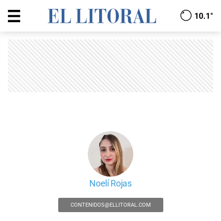
10.1°
Noelí Rojas
CONTENIDOS@ELLITORAL.COM