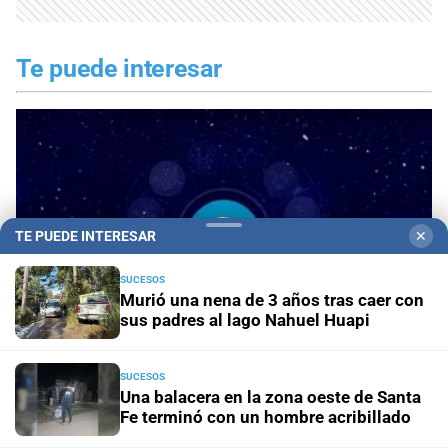
Te puede interesar
TE PUEDE INTERESAR
✕
SUCESOS
Murió una nena de 3 años tras caer con
sus padres al lago Nahuel Huapi
SUCESOS
Una balacera en la zona oeste de Santa
Horóscopo de hoy para Libra: 09 de agosto de
Fe terminó con un hombre acribillado
2026