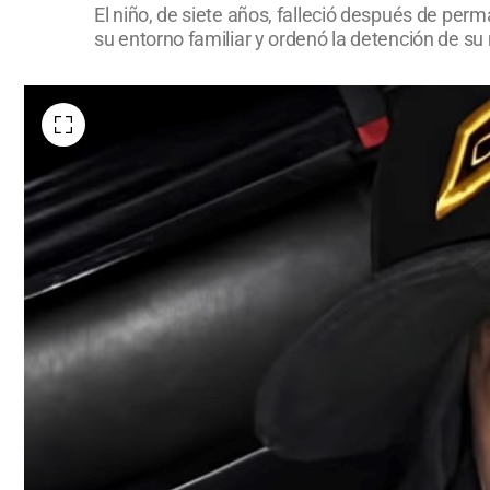
El niño, de siete años, falleció después de perm
su entorno familiar y ordenó la detención de su 