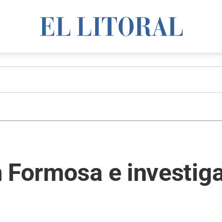
n Formosa e investig
o