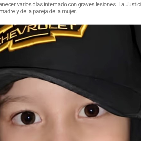
anecer varios días internado con graves lesiones. La Justici
madre y de la pareja de la mujer.