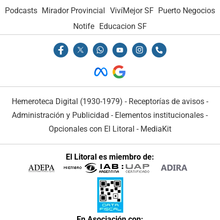
Podcasts
Mirador Provincial
VivíMejor SF
Puerto Negocios
Notife
Educacion SF
Hemeroteca Digital (1930-1979)
-
Receptorías de avisos
-
Administración y Publicidad
-
Elementos institucionales
-
Opcionales con El Litoral
-
MediaKit
El Litoral es miembro de:
En Asociación con: