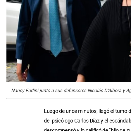
Nancy Forlini junto a sus defensores Nicolás D‘Albora y Ag
Luego de unos minutos, llegó el turno 
del psicólogo Carlos Díaz y el escánd
descompensó y lo calificó de "hijo de p