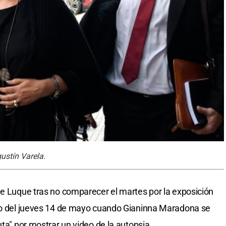
ustín Varela.
de Luque tras no comparecer el martes por la exposición
alo del jueves 14 de mayo cuando Gianinna Maradona se
uta" por mostrar un video de la autopsia.