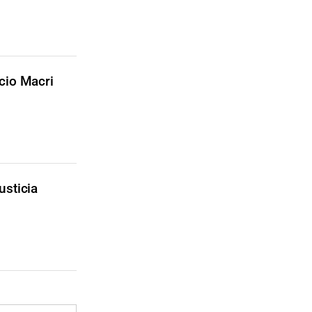
cio Macri
usticia