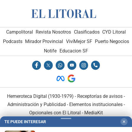
Campolitoral
Revista Nosotros
Clasificados
CYD Litoral
Podcasts
Mirador Provincial
VivíMejor SF
Puerto Negocios
Notife
Educacion SF
Hemeroteca Digital (1930-1979)
-
Receptorías de avisos
-
Administración y Publicidad
-
Elementos institucionales
-
Opcionales con El Litoral
-
MediaKit
TE PUEDE INTERESAR
✕
El Litoral es miembro de: