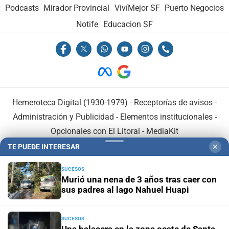
Podcasts
Mirador Provincial
VivíMejor SF
Puerto Negocios
Notife
Educacion SF
Hemeroteca Digital (1930-1979)
-
Receptorías de avisos
-
Administración y Publicidad
-
Elementos institucionales
-
Opcionales con El Litoral
-
MediaKit
TE PUEDE INTERESAR
✕
El Litoral es miembro de:
SUCESOS
Murió una nena de 3 años tras caer con
sus padres al lago Nahuel Huapi
SUCESOS
En Asociación con: