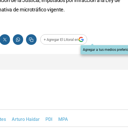
ión de la Justicia, imputados por infracción a la Ley de
ativa de microtráfico vigente.
+ Agregar El Litoral en
Agregar a tus medios preferi
tes
Arturo Haidar
PDI
MPA