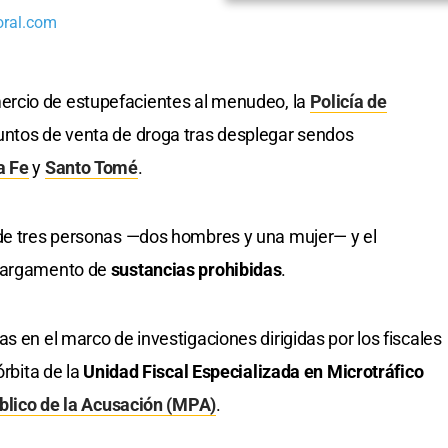
oral.com
mercio de estupefacientes al menudeo, la
Policía de
ntos de venta de droga tras desplegar sendos
a Fe
y
Santo Tomé
.
 de tres personas —dos hombres y una mujer— y el
 cargamento de
sustancias prohibidas
.
s en el marco de investigaciones dirigidas por los fiscales
órbita de la
Unidad Fiscal Especializada en Microtráfico
blico de la Acusación (MPA)
.