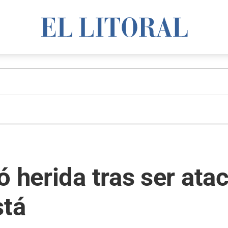
ó herida tras ser ata
stá