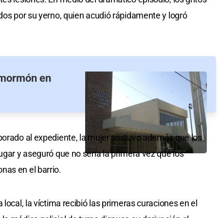
ados por su yerno, quien acudió rápidamente y logró
o mormón en
porado al expediente, la mujer sostuvo además que los
ugar y aseguró que no sería la primera vez que los
nas en el barrio.
local, la víctima recibió las primeras curaciones en el