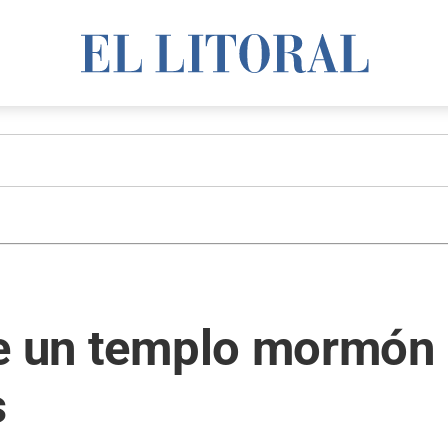
de un templo mormón 
s