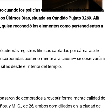
o cuando los policías verificaron las instalaciones de la
los Últimos Días, situada en Cándido Pujato 3269. Allí
s, quien reconoció los elementos como pertenecientes a
tó además registros fílmicos captados por cámaras de
—incorporadas posteriormente a la causa— se observaría a
illas desde el interior del templo.
pasaron de demorados a revestir formalmente calidad de
años, y M. G., de 26, ambos domiciliados en la ciudad de