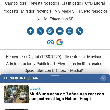
Campolitoral
Revista Nosotros
Clasificados
CYD Litoral
Podcasts
Mirador Provincial
VivíMejor SF
Puerto Negocios
Notife
Educacion SF
Hemeroteca Digital (1930-1979)
-
Receptorías de avisos
-
Administración y Publicidad
-
Elementos institucionales
-
Opcionales con El Litoral
-
MediaKit
TE PUEDE INTERESAR
✕
El Litoral es miembro de:
SUCESOS
Murió una nena de 3 años tras caer con
sus padres al lago Nahuel Huapi