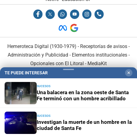
Hemeroteca Digital (1930-1979)
-
Receptorías de avisos
-
Administración y Publicidad
-
Elementos institucionales
-
Opcionales con El Litoral
-
MediaKit
TE PUEDE INTERESAR
✕
El Litoral es miembro de:
SUCESOS
Una balacera en la zona oeste de Santa
Fe terminó con un hombre acribillado
SUCESOS
En Asociación con:
Investigan la muerte de un hombre en la
ciudad de Santa Fe