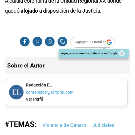
Alcaidía corondina de la Unidad Regional XV, donde
quedó
alojado
a disposición de la Justicia.
+ Agregar El Litoral en
Agregar a tus medios preferidos en Google
Sobre el Autor
Redacción EL
contenidos@ellitoral.com
Ver Perfil
#TEMAS:
Violencia de Género
Judiciales