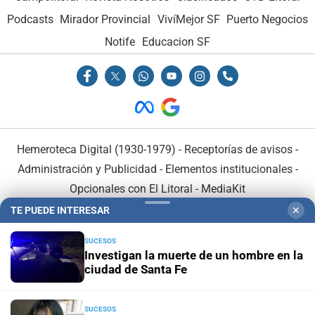
Podcasts
Mirador Provincial
VivíMejor SF
Puerto Negocios
Notife
Educacion SF
Hemeroteca Digital (1930-1979)
-
Receptorías de avisos
-
Administración y Publicidad
-
Elementos institucionales
-
Opcionales con El Litoral
-
MediaKit
TE PUEDE INTERESAR
✕
El Litoral es miembro de:
SUCESOS
Investigan la muerte de un hombre en la
ciudad de Santa Fe
SUCESOS