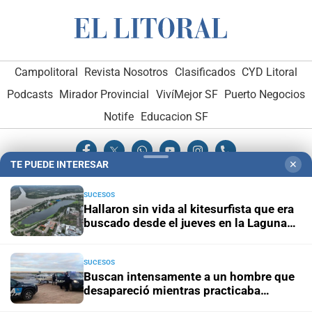
Campolitoral
Revista Nosotros
Clasificados
CYD Litoral
Podcasts
Mirador Provincial
VivíMejor SF
Puerto Negocios
Notife
Educacion SF
TE PUEDE INTERESAR
✕
SUCESOS
Hallaron sin vida al kitesurfista que era
buscado desde el jueves en la Laguna
Hemeroteca Digital (1930-1979)
-
Receptorías de avisos
-
Setúbal
Administración y Publicidad
-
Elementos institucionales
-
Opcionales con El Litoral
-
MediaKit
SUCESOS
Buscan intensamente a un hombre que
desapareció mientras practicaba
El Litoral es miembro de:
kitesurf en Paraje El Chaquito