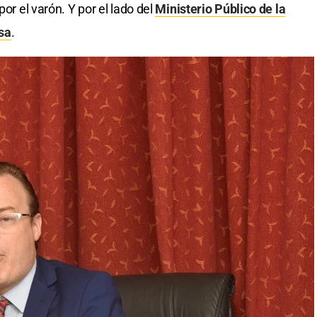
por el varón. Y por el lado del
Ministerio Público de la
sa
.