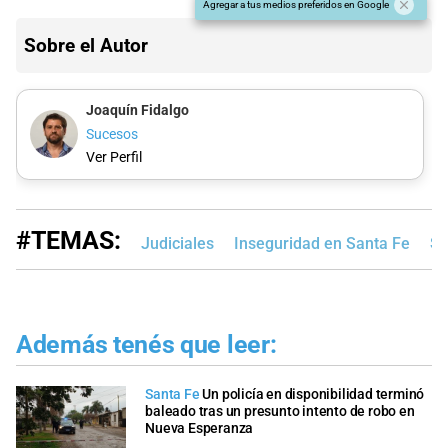
Agregar a tus medios preferidos en Google
Sobre el Autor
Joaquín Fidalgo
Sucesos
Ver Perfil
#TEMAS:
Judiciales
Inseguridad en Santa Fe
Sa
Además tenés que leer:
Santa Fe
Un policía en disponibilidad terminó
baleado tras un presunto intento de robo en
Nueva Esperanza