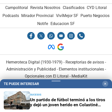
Campolitoral
Revista Nosotros
Clasificados
CYD Litoral
Podcasts
Mirador Provincial
VivíMejor SF
Puerto Negocios
Notife
Educacion SF
Hemeroteca Digital (1930-1979)
-
Receptorías de avisos
-
Administración y Publicidad
-
Elementos institucionales
-
Opcionales con El Litoral
-
MediaKit
TE PUEDE INTERESAR
✕
El Litoral es miembro de:
SUCESOS
Un partido de fútbol terminó a los tiros
y dejó un joven herido en Colastiné
Norte