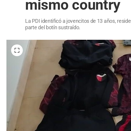
mismo country
La PDI identificó a jovencitos de 13 años, res
parte del botín sustraído.