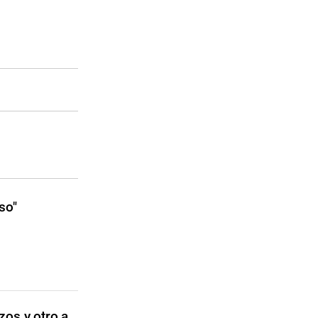
so"
zos y otro a