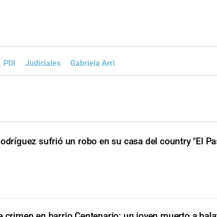
PDI
Judiciales
Gabriela Arri
Rodríguez sufrió un robo en su casa del country "El Pa
e crimen en barrio Centenario; un joven muerto a bala