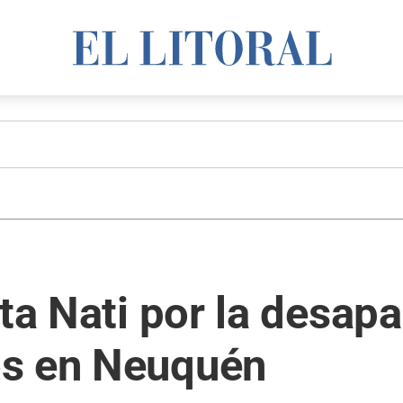
rta Nati por la desap
os en Neuquén