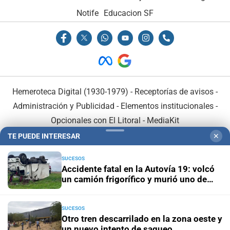
Notife
Educacion SF
Hemeroteca Digital (1930-1979)
-
Receptorías de avisos
-
Administración y Publicidad
-
Elementos institucionales
-
Opcionales con El Litoral
-
MediaKit
TE PUEDE INTERESAR
✕
El Litoral es miembro de:
SUCESOS
Accidente fatal en la Autovía 19: volcó
un camión frigorífico y murió uno de
sus ocupantes
SUCESOS
En Asociación con:
Otro tren descarrilado en la zona oeste y
un nuevo intento de saqueo