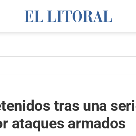
etenidos tras una ser
or ataques armados