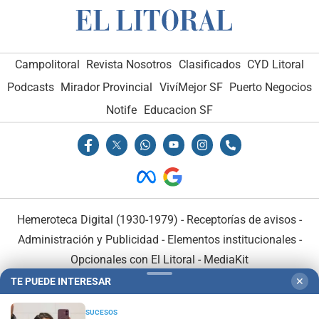
Campolitoral
Revista Nosotros
Clasificados
CYD Litoral
Podcasts
Mirador Provincial
VivíMejor SF
Puerto Negocios
Notife
Educacion SF
Hemeroteca Digital (1930-1979)
-
Receptorías de avisos
-
Administración y Publicidad
-
Elementos institucionales
-
Opcionales con El Litoral
-
MediaKit
TE PUEDE INTERESAR
✕
El Litoral es miembro de:
SUCESOS