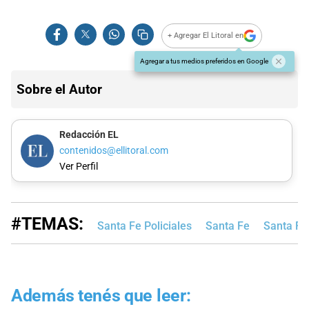
+ Agregar El Litoral en
Agregar a tus medios preferidos en Google
Sobre el Autor
Redacción EL
contenidos@ellitoral.com
Ver Perfil
#TEMAS:
Santa Fe Policiales
Santa Fe
Santa Fe
Además tenés que leer: