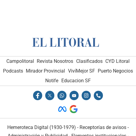
Campolitoral
Revista Nosotros
Clasificados
CYD Litoral
Podcasts
Mirador Provincial
VivíMejor SF
Puerto Negocios
Notife
Educacion SF
Hemeroteca Digital (1930-1979)
-
Receptorías de avisos
-
Administración y Publicidad
-
Elementos institucionales
-