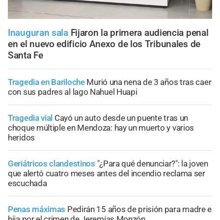
Inauguran sala
Fijaron la primera audiencia penal
en el nuevo edificio Anexo de los Tribunales de
Santa Fe
Tragedia en Bariloche
Murió una nena de 3 años tras caer
con sus padres al lago Nahuel Huapi
Tragedia vial
Cayó un auto desde un puente tras un
choque múltiple en Mendoza: hay un muerto y varios
heridos
Geriátricos clandestinos
"¿Para qué denunciar?": la joven
que alertó cuatro meses antes del incendio reclama ser
escuchada
Penas máximas
Pedirán 15 años de prisión para madre e
hija por el crimen de Jeremías Monzón