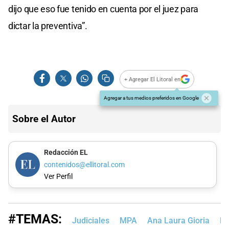
dijo que eso fue tenido en cuenta por el juez para
dictar la preventiva”.
+ Agregar El Litoral en
Agregar a tus medios preferidos en Google
Sobre el Autor
Redacción EL
contenidos@ellitoral.com
Ver Perfil
#TEMAS:
Judiciales
MPA
Ana Laura Gioria
Ni