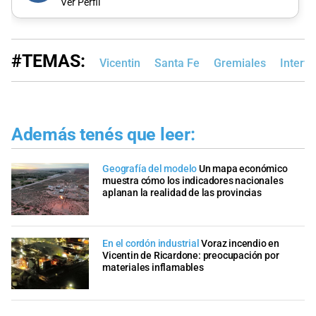
Ver Perfil
#TEMAS:
Vicentin
Santa Fe
Gremiales
Interve
Además tenés que leer:
Geografía del modelo
Un mapa económico
muestra cómo los indicadores nacionales
aplanan la realidad de las provincias
En el cordón industrial
Voraz incendio en
Vicentin de Ricardone: preocupación por
materiales inflamables