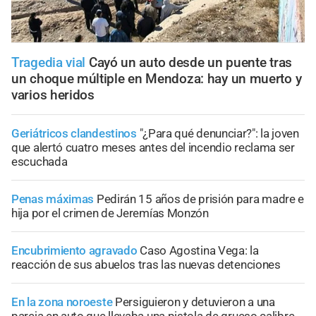
Tragedia vial
Cayó un auto desde un puente tras
un choque múltiple en Mendoza: hay un muerto y
varios heridos
Geriátricos clandestinos
"¿Para qué denunciar?": la joven
que alertó cuatro meses antes del incendio reclama ser
escuchada
Penas máximas
Pedirán 15 años de prisión para madre e
hija por el crimen de Jeremías Monzón
Encubrimiento agravado
Caso Agostina Vega: la
reacción de sus abuelos tras las nuevas detenciones
En la zona noroeste
Persiguieron y detuvieron a una
pareja en auto que llevaba una pistola de grueso calibre