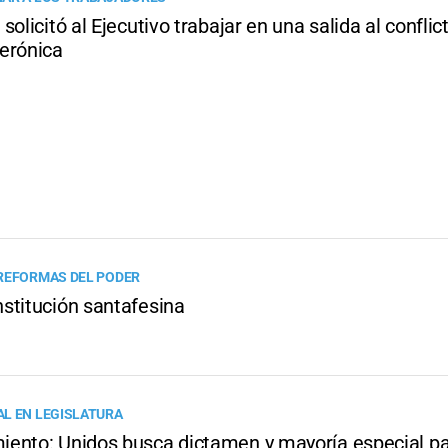
solicitó al Ejecutivo trabajar en una salida al conflic
erónica
REFORMAS DEL PODER
stitución santafesina
L EN LEGISLATURA
ento: Unidos busca dictamen y mayoría especial p