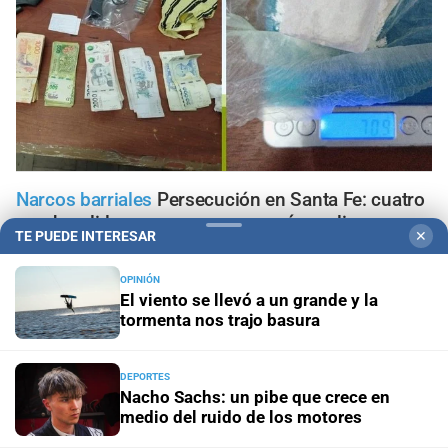
Narcos barriales
Persecución en Santa Fe: cuatro
aprehendidos con un arma, cocaína y dinero
TE PUEDE INTERESAR
✕
Santa Fe
Incendio en Blas Parera: un Renault Clio quedó
OPINIÓN
destruido por las llamas
El viento se llevó a un grande y la
tormenta nos trajo basura
Reclamo judicial
Un salteño demandó a AstraZeneca y al
Estado por $191 millones por daños que atribuye a la
DEPORTES
vacuna contra el Covid
Nacho Sachs: un pibe que crece en
medio del ruido de los motores
Se investiga
Crimen en Chaco: qué determinó la pericia