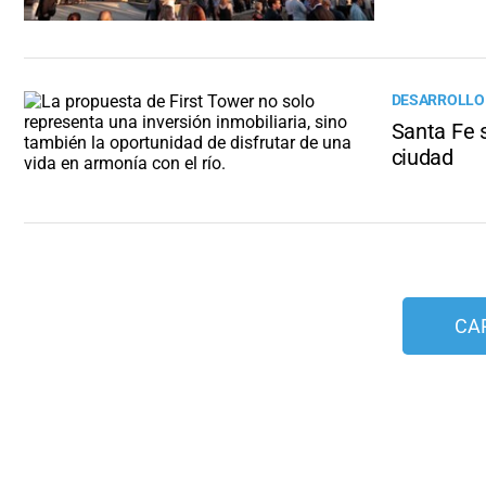
DESARROLLO
Santa Fe s
ciudad
CA