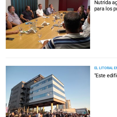
Nutrida a
para los 
EL LITORAL E
"Este edif