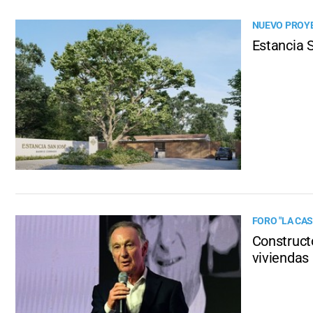
NUEVO PROY
Estancia S
FORO "LA CAS
Construct
viviendas