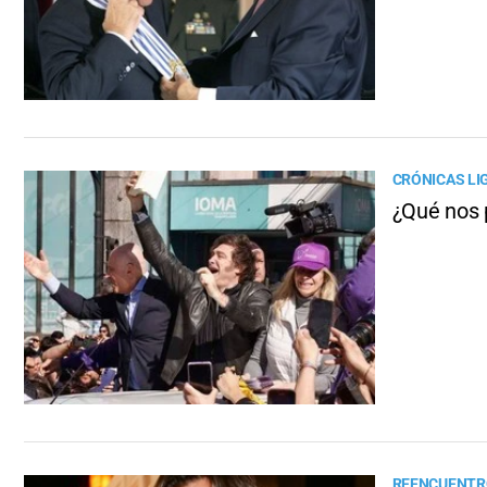
CRÓNICAS LI
¿Qué nos 
REENCUENTR