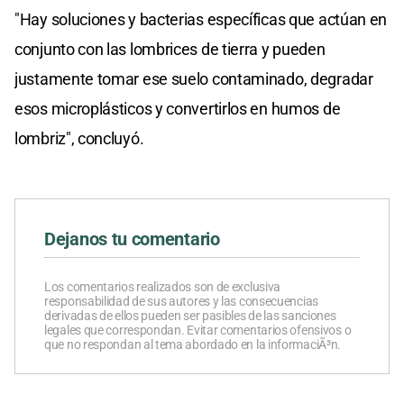
"Hay soluciones y bacterias específicas que actúan en
conjunto con las lombrices de tierra y pueden
justamente tomar ese suelo contaminado, degradar
esos microplásticos y convertirlos en humos de
lombriz", concluyó.
Dejanos tu comentario
Los comentarios realizados son de exclusiva
responsabilidad de sus autores y las consecuencias
derivadas de ellos pueden ser pasibles de las sanciones
legales que correspondan. Evitar comentarios ofensivos o
que no respondan al tema abordado en la informaciÃ³n.