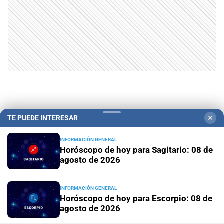
TE PUEDE INTERESAR
✕
INFORMACIÓN GENERAL
Horóscopo de hoy para Sagitario: 08 de
agosto de 2026
Campolitoral
Revista Nosotros
Clasificados
CYD Litoral
Podcasts
Mirador Provincial
VivíMejor SF
Puerto Negocios
INFORMACIÓN GENERAL
Horóscopo de hoy para Escorpio: 08 de
Notife
Educacion SF
agosto de 2026