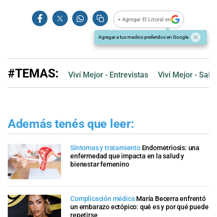
+ Agregar El Litoral en
Agregar a tus medios preferidos en Google
#TEMAS:
Viví Mejor - Entrevistas
Viví Mejor - Salu
Además tenés que leer:
Síntomas y tratamiento
Endometriosis: una
enfermedad que impacta en la salud y
bienestar femenino
Complicación médica
María Becerra enfrentó
un embarazo ectópico: qué es y por qué puede
repetirse