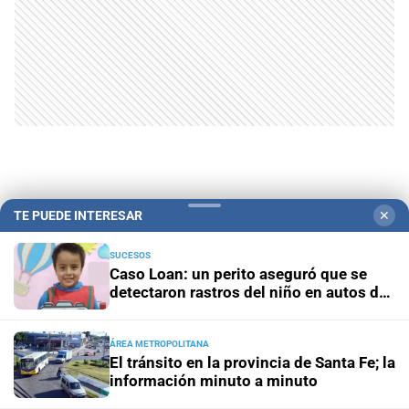
TE PUEDE INTERESAR
✕
SUCESOS
Caso Loan: un perito aseguró que se
detectaron rastros del niño en autos de
Campolitoral
Revista Nosotros
Clasificados
CYD Litoral
los acusados
Podcasts
Mirador Provincial
VivíMejor SF
Puerto Negocios
ÁREA METROPOLITANA
El tránsito en la provincia de Santa Fe; la
Notife
Educacion SF
información minuto a minuto