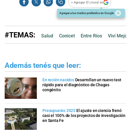
+ Agregar El Litoral en
Agregar a tus medios preferidos en Google
#TEMAS:
Salud
Conicet
Entre Ríos
Viví Mejor 
Además tenés que leer:
En recién nacidos
Desarrollan un nuevo test
rápido para el diagnóstico de Chagas
congénito
Presupuesto 2025
El ajuste en ciencia frenó
casi el 100% de los proyectos de investigación
en Santa Fe